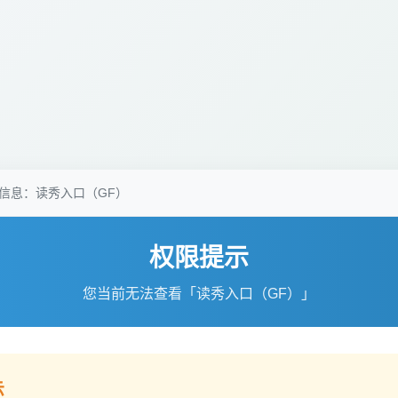
看信息：读秀入口（GF）
权限提示
您当前无法查看「读秀入口（GF）」
示