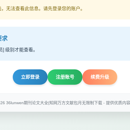
陆，无法查看此信息。请先登录您的账户。
要求
员] 级别才能查看。
立即登录
注册账号
续费升级
2026 36lunwen期刊论文大全|知网万方文献包月无限制下载 - 提供优质内